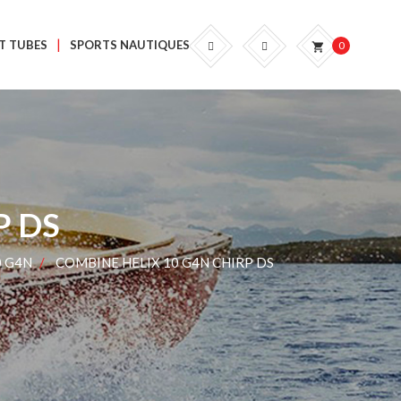
T TUBES
SPORTS NAUTIQUES
0
shopping_cart
P DS
0 G4N
COMBINE HELIX 10 G4N CHIRP DS