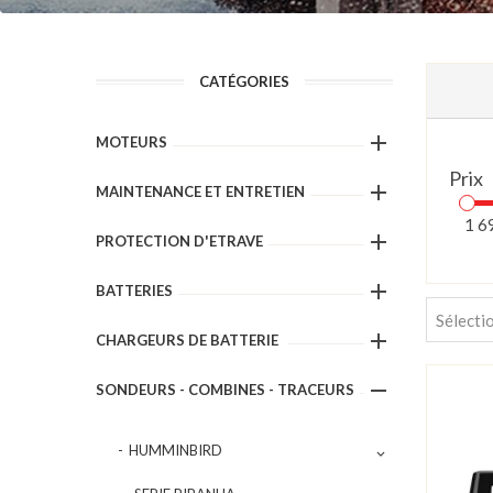
CATÉGORIES

MOTEURS
Prix

MAINTENANCE ET ENTRETIEN
1 6

PROTECTION D'ETRAVE

BATTERIES
Sélecti

CHARGEURS DE BATTERIE

SONDEURS - COMBINES - TRACEURS
HUMMINBIRD
