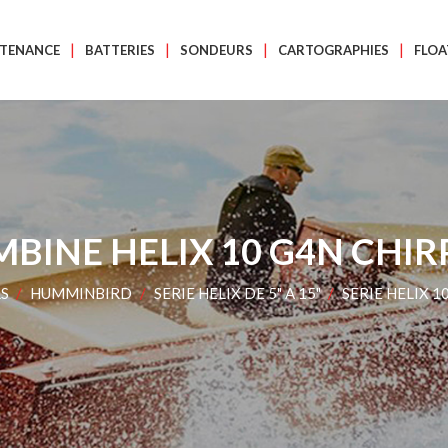
TENANCE
BATTERIES
SONDEURS
CARTOGRAPHIES
FLOA
BINE HELIX 10 G4N CHIR
RS
HUMMINBIRD
SERIE HELIX DE 5" A 15"
SERIE HELIX 1