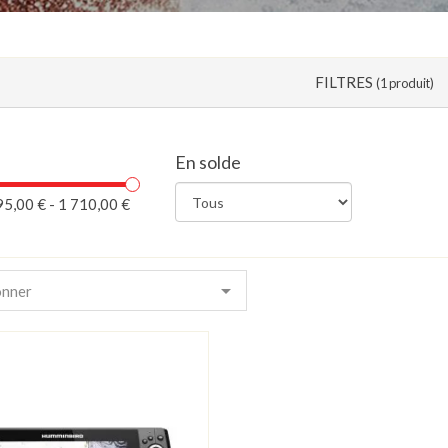
FILTRES
(1 produit)
En solde
95,00 € - 1 710,00 €

onner