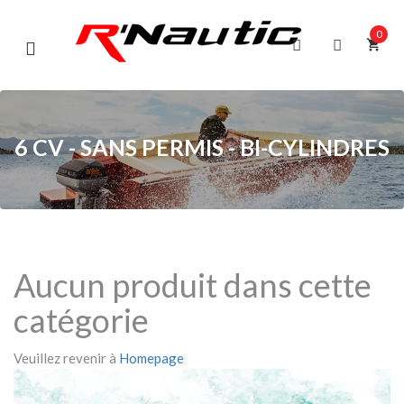
0
shopping_cart
6 CV - SANS PERMIS - BI-CYLINDRES
Aucun produit dans cette
catégorie
Veuillez revenir à
Homepage